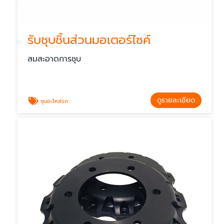
รับชุบชิ้นส่วนมอเตอร์ไซค์
สมสะอาดการชุบ
ดูรายละเอียด
ชุบอะไหล่รถ