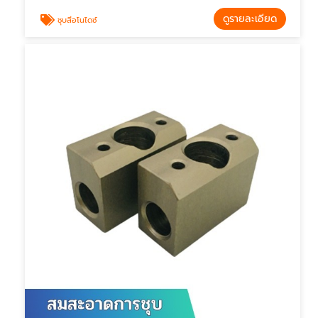
ดูรายละเอียด
ชุบสีอโนไดซ์