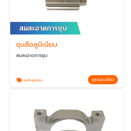
ชุบสีอลูมิเนียม
สมสะอาดการชุบ
ดูรายละเอียด
ชุบสีอลูมิเนียม