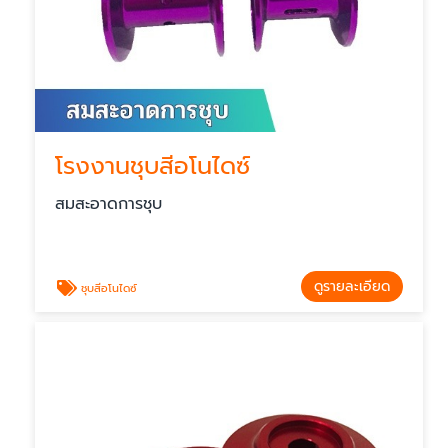
โรงงานชุบสีอโนไดซ์
สมสะอาดการชุบ
ดูรายละเอียด
ชุบสีอโนไดซ์