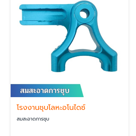
โรงงานชุบโลหะอโนไดซ์
สมสะอาดการชุบ