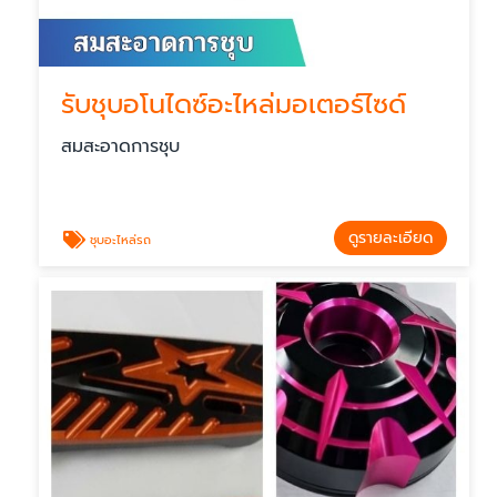
รับชุบอโนไดซ์อะไหล่มอเตอร์ไซด์
สมสะอาดการชุบ
ดูรายละเอียด
ชุบอะไหล่รถ