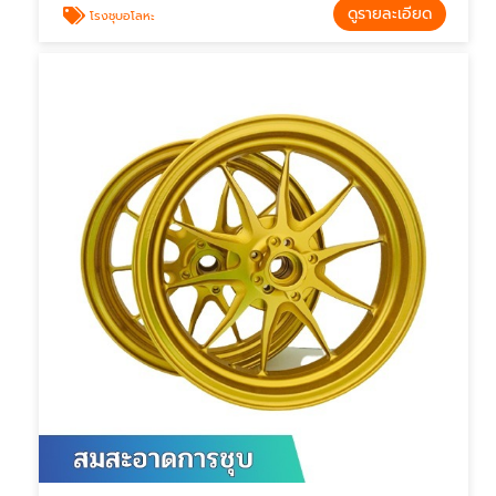
ดูรายละเอียด
โรงชุบอโลหะ