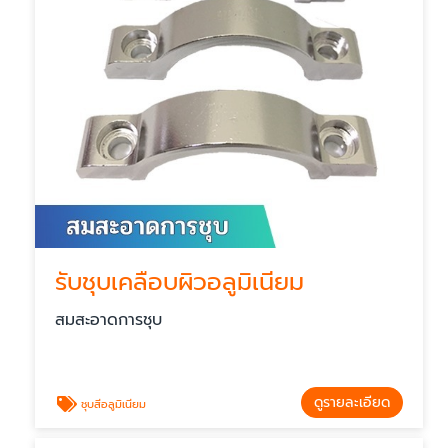
รับชุบเคลือบผิวอลูมิเนียม
สมสะอาดการชุบ
ดูรายละเอียด
ชุบสีอลูมิเนียม