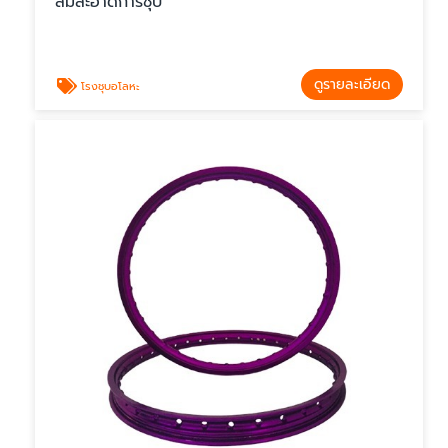
สมสะอาดการชุบ
ดูรายละเอียด
โรงชุบอโลหะ