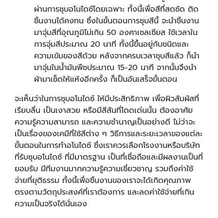
ผ่านการชุบอโนไดซ์โดยเฉพาะ ทั้งนี้เพื่อสีที่สดชัด ติด
ชิ้นงานได้คงทน ซึ่งในขั้นตอนการชุบสีนี้ จะนำชิ้นงาน
มาจุ่มสีที่อุณภูมิไม่เกิน 50 องศาเซลเซียส ใช้เวลาใน
การจุ่มสีประมาณ 20 นาที ทั้งนี้ขึ้นอยู่กับชนิดและ
ความเข้มของสีด้วย หลังจากครบเวลาชุบสีแล้ว ก็นำ
มาจุ่มในน้ำมันพืชประมาณ 15-20 นาที จากนั้นจึงนำ
ผ้ามาเช็ดให้แห้งอีกครั้ง ก็เป็นอันเสร็จขั้นตอน
จะเห็นว่าในการชุบอโนไดซ์ ให้มีประสิทธิภาพ เพื่อผิวสัมผัสที่
เรียบลื่น เป็นเงาสวย หรือมีสีสันที่โดดเด่นนั้น ต้องอาศัย
ความรู้ความสามารถ และความชำนาญเป็นอย่างดี ไม่ว่าจะ
เป็นเรื่องของเคมีที่ใช้สีต่าง ๆ วิธีการและระยะเวลาของแต่ละ
ขั้นตอนในการทำอโนไดซ์ ซึ่งเราควรเลือกโรงงานหรือบริษัท
ที่รับชุบอโนไดซ์ ที่มีมาตรฐาน เป็นที่เชื่อถือและมีผลงานเป็นที่
ยอมรับ มีทีมงานมากความรู้ความเชี่ยวชาญ รวมถึงค่าใช้
จ่ายที่ยุติธรรม ทั้งนี้เพื่อชิ้นงานของเราจะได้เกิดคุณภาพ
ตรงตามวัตถุประสงค์ที่เราต้องการ และลดค่าใช้จ่ายที่เกิน
ความเป็นจริงได้นั่นเอง