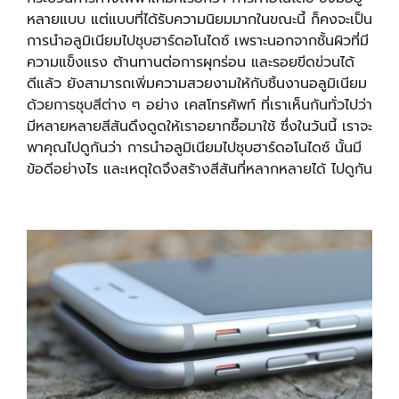
หลายแบบ แต่แบบที่ได้รับความนิยมมากในขณะนี้ ก็คงจะเป็น
การนำอลูมิเนียมไปชุบฮาร์ดอโนไดซ์ เพราะนอกจากชั้นผิวที่มี
ความแข็งแรง ต้านทานต่อการผุกร่อน และรอยขีดข่วนได้
ดีแล้ว ยังสามารถเพิ่มความสวยงามให้กับชิ้นงานอลูมิเนียม
ด้วยการชุบสีต่าง ๆ อย่าง เคสโทรศัพท์ ที่เราเห็นกันทั่วไปว่า
มีหลายหลายสีสันดึงดูดให้เราอยากซื้อมาใช้ ซึ่งในวันนี้ เราจะ
พาคุณไปดูกันว่า การนำอลูมิเนียมไปชุบฮาร์ดอโนไดซ์ นั้นมี
ข้อดีอย่างไร และเหตุใดจึงสร้างสีสันที่หลากหลายได้ ไปดูกัน