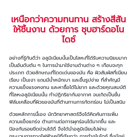
เหนือกว่าความทนทาน สร้างสีสัน
ให้ชิ้นงาน ด้วยการ ชุบฮาร์ดอโน
ไดซ์
อย่างที่รู้กันดีว่า อลูมิเนียมนั้นเป็นโลหะที่ได้รับความนิยมมาก
เป็นอันดับต้น ๆ ในการนำมาใช้งานด้านต่าง ๆ เกือบจะทุก
ประเภท ด้วยลักษณะที่โดดเด่นของมัน คือ ผิวสัมผัสที่เนียน
เรียบ เป็นเงา แถมมีน้ำหนักเบา และขึ้นรูปง่าย ที่สำคัญมี
ความแข็งแรงคงทน และหาซื้อได้ไม่ยาก และด้วยคุณสมบัติ
ที่โลหะอลูมิเนียมนั้น ทำปฏิกริยากับอากาศ จนเกิดเป็นชั้น
ฟิล์มเคลือบที่ผิวของมันที่ต้านทานการกัดกร่อน ไม่เป็นสนิม
ด้วยหลักการนี้เอง นักวิทยาศาสตร์จึงได้คิดค้นการเพิ่ม
ความแข็งแกร่ง ต้านทานต่อการผุกร่อนได้มากขึ้น และ
ป้องกันรอยขีดข่วนได้ดี จึงได้นำอลูมิเนียมไปผ่าน
กระบวนการทางไฟฟ้าเคมีที่เรียกว่า การทำอโนไดซ์ ซึ่งมีอยู่