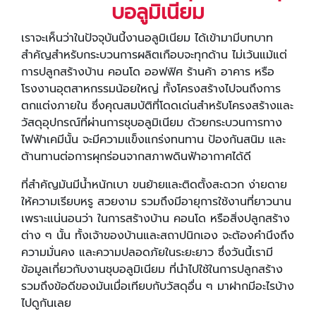
บอลูมิเนียม
เราจะเห็นว่าในปัจจุบันนี้งานอลูมิเนียม ได้เข้ามามีบทบาท
สำคัญสำหรับกระบวนการผลิตเกือบจะทุกด้าน ไม่เว้นแม้แต่
การปลูกสร้างบ้าน คอนโด ออฟฟิศ ร้านค้า อาคาร หรือ
โรงงานอุตสาหกรรมน้อยใหญ่ ทั้งโครงสร้างไปจนถึงการ
ตกแต่งภายใน ซึ่งคุณสมบัติที่โดดเด่นสำหรับโครงสร้างและ
วัสดุอุปกรณ์ที่ผ่านการชุบอลูมิเนียม ด้วยกระบวนการทาง
ไฟฟ้าเคมีนั้น จะมีความแข็งแกร่งทนทาน ป้องกันสนิม และ
ต้านทานต่อการผุกร่อนจากสภาพดินฟ้าอากาศได้ดี
ที่สำคัญมันมีน้ำหนักเบา ขนย้ายและติดตั้งสะดวก ง่ายดาย
ให้ความเรียบหรู สวยงาม รวมถึงมีอายุการใช้งานที่ยาวนาน
เพราะแน่นอนว่า ในการสร้างบ้าน คอนโด หรือสิ่งปลูกสร้าง
ต่าง ๆ นั้น ทั้งเจ้าของบ้านและสถาปนิกเอง จะต้องคำนึงถึง
ความมั่นคง และความปลอดภัยในระยะยาว ซึ่งวันนี้เรามี
ข้อมูลเกี่ยวกับงานชุบอลูมิเนียม ที่นำไปใช้ในการปลูกสร้าง
รวมถึงข้อดีของมันเมื่อเทียบกับวัสดุอื่น ๆ มาฝากมีอะไรบ้าง
ไปดูกันเลย