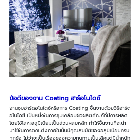
ข้อดีของงาน Coating ฮาร์อโนไดซ์
งานชุบฮาร์ดอโนไดซ์หรือการ Coating ชิ้นงานด้วยวิธีฮาร์ด
อโนไดซ์ เป็นหนึ่งในการชุบเคลือบผิวผลิตภัณฑ์ที่มีการผลิต
โดยใช้โลหะอลูมิเนียมเป็นส่วนผสมหลัก ทำให้ชิ้นงานที่จะนำ
มาใช้ในการตกแต่งภายในนั้นมีคุณสมบัติของอลูมิเนียมครบ
ทุกข้อ ไม่ว่าจะเป็นเรื่องของความทนทานเป็นเลิศแต่มีน้ำหนัก